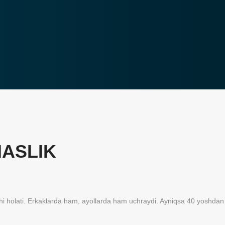
MASLIK
tishi holati. Erkaklarda ham, ayollarda ham uchraydi. Ayniqsa 40 yoshdan 