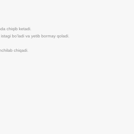
hda chiqib ketadi.
 istagi bo‘ladi va yetib bormay qoladi.
mchilab chiqadi.