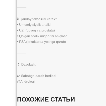
⸻
🧪 Qanday tekshiruv kerak?
• Umumiy siydik analizi
• UZI (qovuq va prostata)
• Qolgan siydik miqdorini aniqlash
• PSA (erkaklarda yoshga qarab)
⸻
💊 Davolash:
✔️ Sababga qarab beriladi
@Andrologi
ПОХОЖИЕ СТАТЬИ