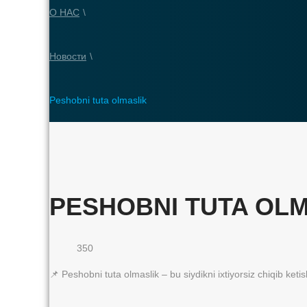
О НАС
\
Новости
\
Peshobni tuta olmaslik
PESHOBNI TUTA OL
350
📌 Peshobni tuta olmaslik – bu siydikni ixtiyorsiz chiqib ke