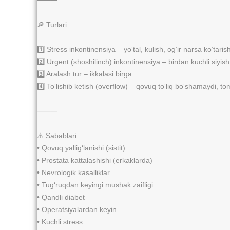
⸻
🔎 Turlari:
1️⃣ Stress inkontinensiya – yo‘tal, kulish, og‘ir narsa ko‘taris
2️⃣ Urgent (shoshilinch) inkontinensiya – birdan kuchli siyish
3️⃣ Aralash tur – ikkalasi birga.
4️⃣ To‘lishib ketish (overflow) – qovuq to‘liq bo‘shamaydi, to
⸻
⚠️ Sabablari:
• Qovuq yallig‘lanishi (sistit)
• Prostata kattalashishi (erkaklarda)
• Nevrologik kasalliklar
• Tug‘ruqdan keyingi mushak zaifligi
• Qandli diabet
• Operatsiyalardan keyin
• Kuchli stress