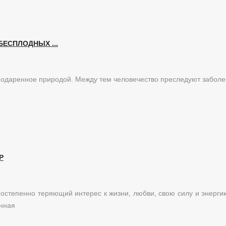
ЕСПЛОДНЫХ ...
 подаренное природой. Между тем человечество преследуют забол
Р
постепенно теряющий интерес к жизни, любви, свою силу и энерги
енная