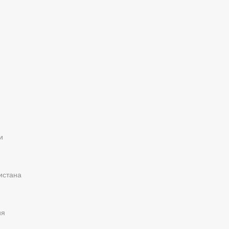
и
истана
ия