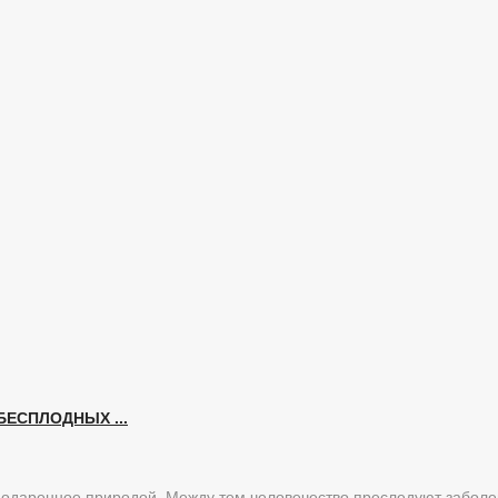
ЕСПЛОДНЫХ ...
 подаренное природой. Между тем человечество преследуют забол