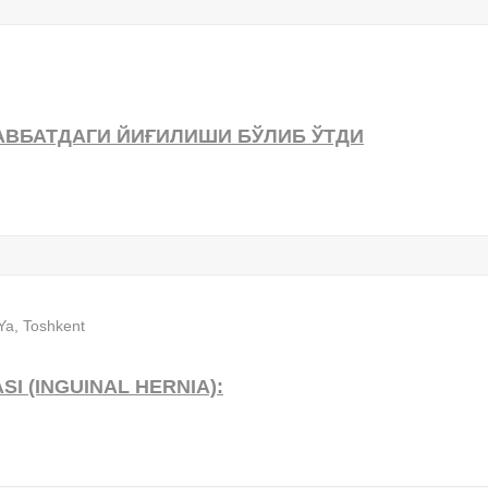
АВБАТДАГИ ЙИҒИЛИШИ БЎЛИБ ЎТДИ
I (INGUINAL HERNIA):