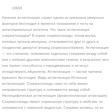
10659
Наличие агглютинации служит одним из признаков иммунных
факторов бесплодия и является показанием к тесту на
антиспермальные антитела. Что такое агглютинация
сперматозоидов? В норме сперматозоиды, попав внутрь
половых органов женщины, отталкиваются друг от друга и
поодиночке движутся вперед (нормозооспермия). Агглютинация
— это слипание, склеивание отдельных спермиев между собой
или с любыми другими компонентами семени, в результате чего
они теряют способность к передвижению и не могут
оплодотворить яйцеклетку. Агглютинация — частая причина
мужского бесплодия. Виды агглютинации Истинная
агглютинация. Сперматозоиды сами по себе имеют
неправильную структуру и склеиваются между собой.
Неспецифическая агглютинация (физиологическая аггрегация).
Сперматозоиды имеют нормальную структуру и свойства, но
склеиваются с семенной жидкостью. Спермии активны, но их