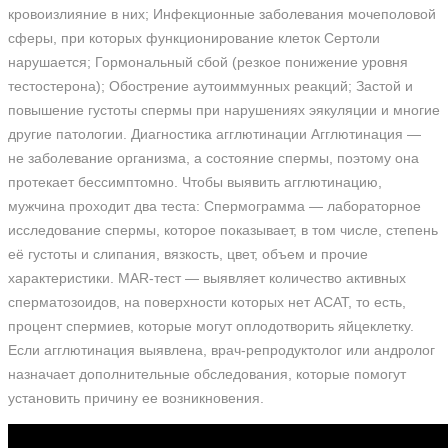
кровоизлияние в них; Инфекционные заболевания мочеполовой
сферы, при которых функционирование клеток Сертоли
нарушается; Гормональный сбой (резкое понижение уровня
тестостерона); Обострение аутоиммунных реакций; Застой и
повышение густоты спермы при нарушениях эякуляции и многие
другие патологии. Диагностика агглютинации Агглютинация —
не заболевание организма, а состояние спермы, поэтому она
протекает бессимптомно. Чтобы выявить агглютинацию,
мужчина проходит два теста: Спермограмма — лабораторное
исследование спермы, которое показывает, в том числе, степень
её густоты и слипания, вязкость, цвет, объем и прочие
характеристики. MAR-тест — выявляет количество активных
сперматозоидов, на поверхности которых нет АСАТ, то есть,
процент спермиев, которые могут оплодотворить яйцеклетку.
Если агглютинация выявлена, врач-репродуктолог или андролог
назначает дополнительные обследования, которые помогут
установить причину ее возникновения.