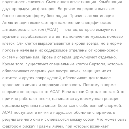
подвижность снижена. Смешанная агглютинация. Комбинация
двух предыдущих факторов. Встречается редко и вызывает
более тяжелую форму бесплодия. Причины агглютинации
Агглютинация возникает при накоплении специфических
антиспермальных тел (АСАТ) — клеток, которые иммунитет
мужчины вырабатывает в ответ на появление мужских половых
клеток. Эти клетки вырабатываются в крови всегда, но в норме
половые железы и их содержимое отделены от кровеносной
системы организма. Кровь и сперма циркулируют отдельно.
Кроме того, существуют специальные клетки Сертоли, которые
обволакивают спермии уже внутри яичек, защищая их от
антител и других повреждений, обеспечивая длительное
хранение в яичках и хорошую активность. Поэтому в норме
спермии не страдают от АСАТ. Если клетки Сертоли по какой-то
причине работают плохо, начинается аутоиммунная реакция —
организм мужчины начинает бороться с собственной спермой.
АСАТ поступают в яички и нарушают оболочки спермиев, в
результате чего они и склеиваются между собой. Что может быть
фактором риска? Травмы яичек, при которых возникает