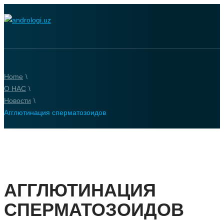
Home
\
О НАС
\
Новости
\
Агглютинация сперматозоидов
АГГЛЮТИНАЦИЯ
СПЕРМАТОЗОИДОВ