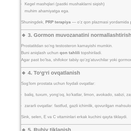
Kegel mashqlari (pastki mushaklarni siqish)
muhim ahamiyatga ega.
Shuningdek,
PRP terapiya
— o‘z qon plazmasi yordamida pro
🔹 3. Gormon muvozanatini normallashtiris
Prostatitdan so‘ng testosteron kamayishi mumkin.
Buni aniqlash uchun
qon tahlili
topshiriladi.
Agar past bo‘lsa, shifokor tabiiy qo‘zg‘atuvchilar yoki gorm
🔹 4. To‘g‘ri ovqatlanish
Sog‘lom prostata uchun foydali ovqatlar:
baliq, tuxum, yong‘oq, ko‘katlar, limon, avokado, sabzi, za
zararli ovqatlar: fastfud, gazli ichimlik, qovurilgan mahsulo
Sink, selen, E va C vitaminlari erkak kuchini qayta tiklaydi.
🔹 5. Ruhiy tiklanish