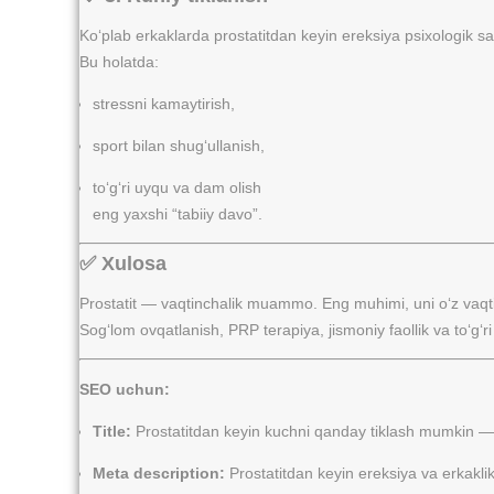
Ko‘plab erkaklarda prostatitdan keyin ereksiya psixologik 
Bu holatda:
stressni kamaytirish,
sport bilan shug‘ullanish,
to‘g‘ri uyqu va dam olish
eng yaxshi “tabiiy davo”.
✅ Xulosa
Prostatit — vaqtinchalik muammo. Eng muhimi, uni o‘z vaqti
Sog‘lom ovqatlanish, PRP terapiya, jismoniy faollik va to‘g‘
SEO uchun:
Title:
Prostatitdan keyin kuchni qanday tiklash mumkin — 
Meta description:
Prostatitdan keyin ereksiya va erkaklik