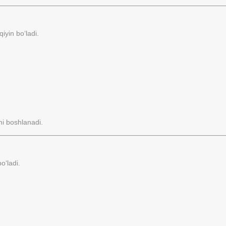
iyin bo‘ladi.
hi boshlanadi.
o‘ladi.