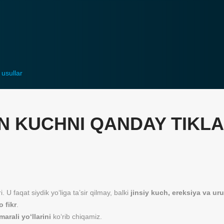
usullar
N KUCHNI QANDAY TIKL
 U faqat siydik yo‘liga ta’sir qilmay, balki
jinsiy kuch, ereksiya va urug
o fikr
.
arali yo‘llarini
ko‘rib chiqamiz.