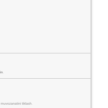
in
.
 muvozanatini tiklash.