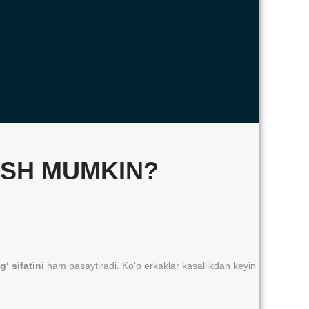
ASH MUMKIN?
‘ sifatini
ham pasaytiradi. Ko‘p erkaklar kasallikdan keyin