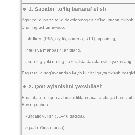
🔹 1. Sababni to‘liq bartaraf etish
Agar yallig‘lanish to‘liq davolanmagan bo‘lsa, kuchni tiklash q
Shuning uchun avvalo:
tahlillarni (PSA, siydik, sperma, UTT) topshiring,
infeksiya manbasini aniqlang,
androlog yoki urolog nazoratida davolanishni yakunlang.
Faqat to‘liq sog‘aygandan keyin kuchni qayta tiklash bosqic
🔹 2. Qon aylanishni yaxshilash
Prostata atrofi qon aylanishi tiklanmasa, ereksiya ham zaif b
Buning uchun:
kundalik yurish (30–40 daqiqa),
squat (o‘tirish-turish),