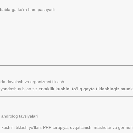
sabablarga ko‘ra ham pasayadi.
da davolash va organizmni tiklash.
ri yondashuv bilan siz
erkaklik kuchini to‘liq qayta tiklashingiz mumk
androlog tavsiyalari
 kuchini tiklash yo‘llari: PRP terapiya, ovqatlanish, mashqlar va gormon