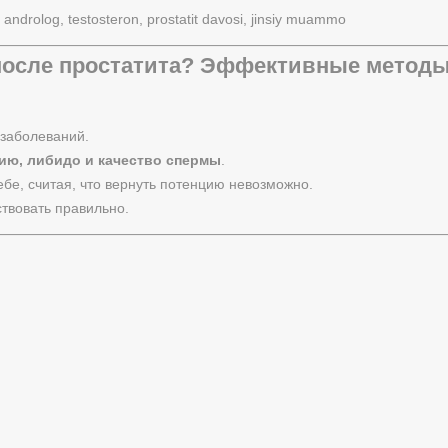
, androlog, testosteron, prostatit davosi, jinsiy muammo
после простатита? Эффективные метод
 заболеваний.
ию, либидо и качество спермы
.
бе, считая, что вернуть потенцию невозможно.
ствовать правильно.