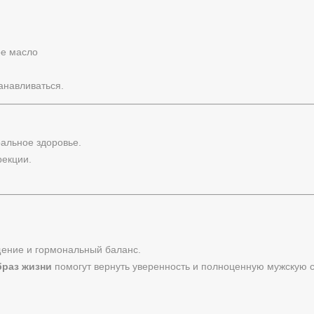
ое масло
анавливаться.
ральное здоровье.
рекции.
щение и гормональный баланс.
браз жизни
помогут вернуть уверенность и полноценную мужскую с