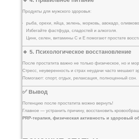
🔹 4. Правильное питание
Продукты для мужского здоровья:
рыба, орехи, яйца, зелень, морковь, авокадо, оливков
Избегайте фастфуда, сладостей и алкоголя.
Цинк, селен, витамины C и E помогают простате восст
🔹 5. Психологическое восстановление
После простатита важно не только физическое, но и мо
Стресс, неуверенность и страх неудачи часто мешают э
Помогают: спорт, отдых, релаксация, полноценный сон.
✅ Вывод
Потенцию после простатита можно вернуть!
Главное — устранить причину, восстановить кровообра
PRP-терапия, физическая активность и здоровый о