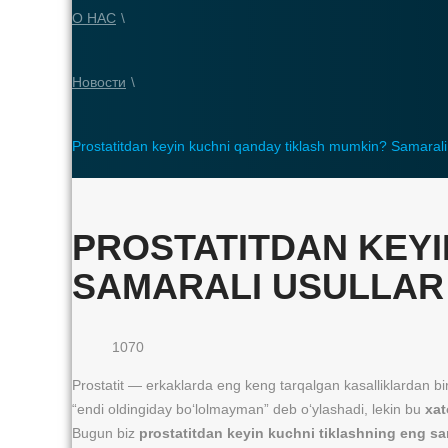
О НАС
\
Новости
\
Prostatitdan keyin kuchni qanday tiklash mumkin? Samarali 
PROSTATITDAN KEYI
SAMARALI USULLAR
1070
Prostatit — erkaklarda eng keng tarqalgan kasalliklardan biri.
“endi oldingiday bo‘lolmayman” deb o‘ylashadi, lekin bu
xat
Bugun biz
prostatitdan keyin kuchni tiklashning eng sam