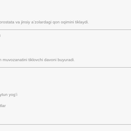
stata va jinsiy a’zolardagi qon oqimini tiklaydi.
h
on muvozanatini tiklovchi davoni buyuradi.
ytun yog‘i
tlar