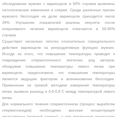
обследовании мужчин с варикоцеле в 50% случаев выявлены
патологические изменения в сперме. Среди различных причин
мужского бесплодия на долю варикоцеле приходится около
39%. Улучшение показателей анализа эякулята после
оперативного лечения варикоцеле отмечается в 50-85%
случаев.
Существует несколько гипотез относительно отрицательного
действия варикоцеле на репродуктивную функцию мужчин.
Исходя из этого, что повышение температуры приводит к
повреждению сперматогенного эпителия, ряд авторов,
обнаружив повышение температуры левого яичка при
варикоцеле, предположили, что повышение температуры
является ведущим фактором в возникновении бесплодия.
Применение не прямой методики измерения температуры
яичек, выявило разницу в 0,6-0,8 С между температурой левого
яичка.
Для нормального течения сперматогенеза (процесс выработки
сперматозоидов) необходима высокая концентрация
тестостерона (мужской гормон), а при варикоцеле происходит