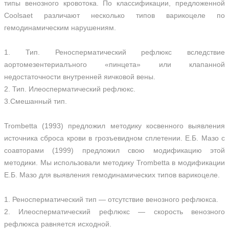
типы венозного кровотока. По классификации, предложенной
Coolsaet различают несколько типов варикоцеле по
гемодинамическим нарушениям.
1. Тип. Реносперматический рефлюкс вследствие
аортомезентериалъного «пинцета» или клапанной
недостаточности внутренней яичковой вены.
2. Тип. Илеосперматический рефлюкс.
3.Смешанный тип.
Trombetta (1993) предложил методику косвенного выявления
источника сброса крови в грозъевидном сплетении. Е.Б. Мазо с
соавторами (1999) предложил свою модификацию этой
методики. Мы использовали методику Trombetta в модификации
Е.Б. Мазо для выявления гемодинамических типов варикоцеле.
1. Реносперматический тип — отсутствие венозного рефлюкса.
2. Илеосперматический рефлюкс — скорость венозного
рефлюкса равняется исходной.