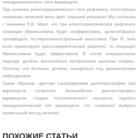
гемодинамического типа варикоцеле.
При наличии реносперматического типа рефлюкса, естественно
перевязка яичковой вены дает хороший результат. Мы согласны
с мнением Е.Б. Мазо, что при илеосперматическом рефлюксе
операция Иваниссевича будет неэффективна, целесообразно
производить тестикулоэпигастральный анастомоз. При III типе
если превалирует реносперматический рефлюкс, то операция
Иваниссевича будет эффективной. В после операционном
периоде должны выполняться контрольные анализы спермы.
Поэтому эти больные должны находиться под динамическим
наблюдением.
Таким образом, цветная ультразвуковая допплерография при
варикоцеле позволяет безошибочно диагностировать
варикоцеле, стадию патологического процесса, оценить
гемодинамический тип варикоцеле, что позволяет выбрать
правильный метод лечения.
ПОХОЖИЕ СТАТЬИ