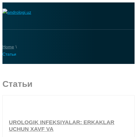
Home
\
Статьи
Статьи
UROLOGIK INFEKSIYALAR: ERKAKLAR
UCHUN XAVF VA