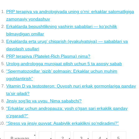
PRP terapiya va andrologiyada uning o‘rni: erkaklar salomatligiga
zamonaviy yondashuv
Erkaklarda bepushtlikning yashirin sabablari — ko‘pchilik
bilmaydigan omillar
Erkaklarda erta urug‘ chiqarish (eyakulyatsiya) — sabablari va
davolash usullari
PRP terapiya (Platelet-Rich Plasma) nima?
Urolog-andrologga murojaat qilish uchun 5 ta asosiy sabab
“Spermatozoidlar ‘qizib’ qolmasin: Erkaklar uchun muhim
ogohlantirish”
Vitamin D va testosteron: Quyosh nuri erkak gormonlariga qanday
ta’sir qiladi?
Jinsiy sog‘liq va uyqu. Nima sababchi?
“Erkaklar uchun andropauza: yosh o‘tgan sari erkaklik qanday
o‘zgaradi?”
“Stress va jinsiy quvvat: Asabiylik erkaklikni so‘ndiradimi?”
В начало
2
3
4
5