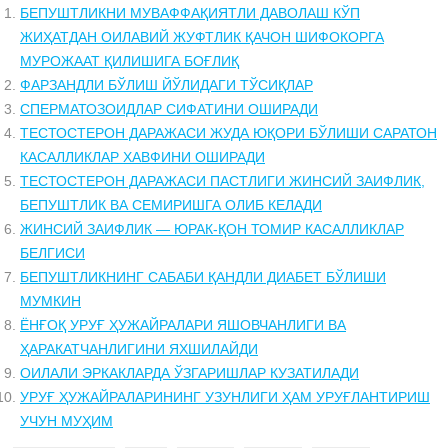
БЕПУШТЛИКНИ МУВАФФАҚИЯТЛИ ДАВОЛАШ КЎП
ЖИҲАТДАН ОИЛАВИЙ ЖУФТЛИК ҚАЧОН ШИФОКОРГА
МУРОЖААТ ҚИЛИШИГА БОҒЛИҚ
ФАРЗАНДЛИ БЎЛИШ ЙЎЛИДАГИ ТЎСИҚЛАР
СПЕРМАТОЗОИДЛАР СИФАТИНИ ОШИРАДИ
ТЕСТОСТЕРОН ДАРАЖАСИ ЖУДА ЮҚОРИ БЎЛИШИ САРАТОН
КАСАЛЛИКЛАР ХАВФИНИ ОШИРАДИ
ТЕСТОСТЕРОН ДАРАЖАСИ ПАСТЛИГИ ЖИНСИЙ ЗАИФЛИК,
БЕПУШТЛИК ВА СЕМИРИШГА ОЛИБ КЕЛАДИ
ЖИНСИЙ ЗАИФЛИК — ЮРАК-ҚОН ТОМИР КАСАЛЛИКЛАР
БЕЛГИСИ
БЕПУШТЛИКНИНГ САБАБИ ҚАНДЛИ ДИАБЕТ БЎЛИШИ
МУМКИН
ЁНҒОҚ УРУҒ ҲУЖАЙРАЛАРИ ЯШОВЧАНЛИГИ ВА
ҲАРАКАТЧАНЛИГИНИ ЯХШИЛАЙДИ
ОИЛАЛИ ЭРКАКЛАРДА ЎЗГАРИШЛАР КУЗАТИЛАДИ
УРУҒ ҲУЖАЙРАЛАРИНИНГ УЗУНЛИГИ ҲАМ УРУҒЛАНТИРИШ
УЧУН МУҲИМ